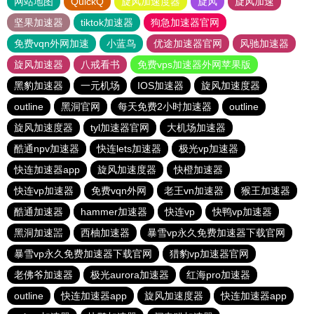
网站地图
QuickQ
旋风加速度器
旋风
旋风加速
坚果加速器
tiktok加速器
狗急加速器官网
免费vqn外网加速
小蓝鸟
优途加速器官网
风驰加速器
旋风加速器
八戒看书
免费vps加速器外网苹果版
黑豹加速器
一元机场
IOS加速器
旋风加速度器
outline
黑洞官网
每天免费2小时加速器
outline
旋风加速度器
tyl加速器官网
大机场加速器
酷通npv加速器
快连lets加速器
极光vp加速器
快连加速器app
旋风加速度器
快橙加速器
快连vp加速器
免费vqn外网
老王vn加速器
猴王加速器
酷通加速器
hammer加速器
快连vp
快鸭vp加速器
黑洞加速噐
西柚加速器
暴雪vp永久免费加速器下载官网
暴雪vp永久免费加速器下载官网
猎豹vp加速器官网
老佛爷加速器
极光aurora加速器
红海pro加速器
outline
快连加速器app
旋风加速度器
快连加速器app