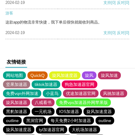
2024-02-19
支持
[0]
反对
[0]
游客
这款app的物流非常快捷，我下单后很快就能收到商品。
2024-02-19
支持
[0]
反对
[0]
友情链接
网站地图
QuickQ
旋风加速度器
旋风
旋风加速
坚果加速器
tiktok加速器
狗急加速器官网
免费vqn外网加速
小蓝鸟
优途加速器官网
风驰加速器
旋风加速器
八戒看书
免费vps加速器外网苹果版
黑豹加速器
一元机场
IOS加速器
旋风加速度器
outline
黑洞官网
每天免费2小时加速器
outline
旋风加速度器
tyl加速器官网
大机场加速器