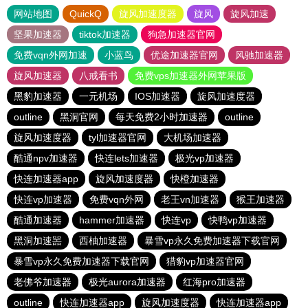
网站地图
QuickQ
旋风加速度器
旋风
旋风加速
坚果加速器
tiktok加速器
狗急加速器官网
免费vqn外网加速
小蓝鸟
优途加速器官网
风驰加速器
旋风加速器
八戒看书
免费vps加速器外网苹果版
黑豹加速器
一元机场
IOS加速器
旋风加速度器
outline
黑洞官网
每天免费2小时加速器
outline
旋风加速度器
tyl加速器官网
大机场加速器
酷通npv加速器
快连lets加速器
极光vp加速器
快连加速器app
旋风加速度器
快橙加速器
快连vp加速器
免费vqn外网
老王vn加速器
猴王加速器
酷通加速器
hammer加速器
快连vp
快鸭vp加速器
黑洞加速噐
西柚加速器
暴雪vp永久免费加速器下载官网
暴雪vp永久免费加速器下载官网
猎豹vp加速器官网
老佛爷加速器
极光aurora加速器
红海pro加速器
outline
快连加速器app
旋风加速度器
快连加速器app