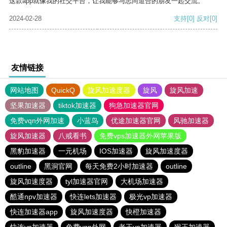
这款app就像我的社交平台，让我能够与志同道合的朋友一起交流。
2024-02-28
支持
[0]
反对
[0]
友情链接
网站地图
QuickQ
旋风加速度器
旋风
旋风加速
坚果加速器
tiktok加速器
狗急加速器官网
免费vqn外网加速
小蓝鸟
优途加速器官网
风驰加速器
旋风加速器
八戒看书
免费vps加速器外网苹果版
黑豹加速器
一元机场
IOS加速器
旋风加速度器
outline
黑洞官网
每天免费2小时加速器
outline
旋风加速度器
tyl加速器官网
大机场加速器
酷通npv加速器
快连lets加速器
极光vp加速器
快连加速器app
旋风加速度器
快橙加速器