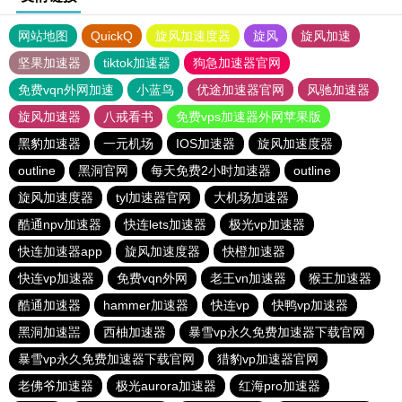
网站地图
QuickQ
旋风加速度器
旋风
旋风加速
坚果加速器
tiktok加速器
狗急加速器官网
免费vqn外网加速
小蓝鸟
优途加速器官网
风驰加速器
旋风加速器
八戒看书
免费vps加速器外网苹果版
黑豹加速器
一元机场
IOS加速器
旋风加速度器
outline
黑洞官网
每天免费2小时加速器
outline
旋风加速度器
tyl加速器官网
大机场加速器
酷通npv加速器
快连lets加速器
极光vp加速器
快连加速器app
旋风加速度器
快橙加速器
快连vp加速器
免费vqn外网
老王vn加速器
猴王加速器
酷通加速器
hammer加速器
快连vp
快鸭vp加速器
黑洞加速噐
西柚加速器
暴雪vp永久免费加速器下载官网
暴雪vp永久免费加速器下载官网
猎豹vp加速器官网
老佛爷加速器
极光aurora加速器
红海pro加速器