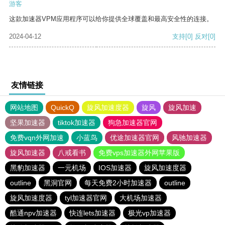
游客
这款加速器VPM应用程序可以给你提供全球覆盖和最高安全性的连接。
2024-04-12
支持
[0]
反对
[0]
友情链接
网站地图
QuickQ
旋风加速度器
旋风
旋风加速
坚果加速器
tiktok加速器
狗急加速器官网
免费vqn外网加速
小蓝鸟
优途加速器官网
风驰加速器
旋风加速器
八戒看书
免费vps加速器外网苹果版
黑豹加速器
一元机场
IOS加速器
旋风加速度器
outline
黑洞官网
每天免费2小时加速器
outline
旋风加速度器
tyl加速器官网
大机场加速器
酷通npv加速器
快连lets加速器
极光vp加速器