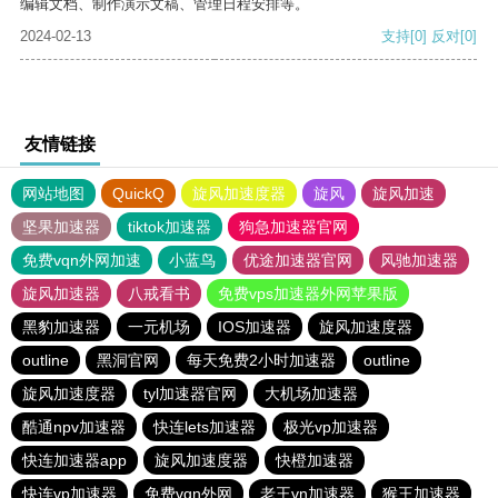
编辑文档、制作演示文稿、管理日程安排等。
2024-02-13
支持
[0]
反对
[0]
友情链接
网站地图
QuickQ
旋风加速度器
旋风
旋风加速
坚果加速器
tiktok加速器
狗急加速器官网
免费vqn外网加速
小蓝鸟
优途加速器官网
风驰加速器
旋风加速器
八戒看书
免费vps加速器外网苹果版
黑豹加速器
一元机场
IOS加速器
旋风加速度器
outline
黑洞官网
每天免费2小时加速器
outline
旋风加速度器
tyl加速器官网
大机场加速器
酷通npv加速器
快连lets加速器
极光vp加速器
快连加速器app
旋风加速度器
快橙加速器
快连vp加速器
免费vqn外网
老王vn加速器
猴王加速器