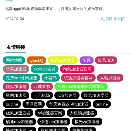
这款app的视频资源非常丰富，可以满足我不同的娱乐需求。
2024-02-04
支持
[0]
反对
[0]
友情链接
网站地图
QuickQ
旋风加速度器
旋风
旋风加速
坚果加速器
tiktok加速器
狗急加速器官网
免费vqn外网加速
小蓝鸟
优途加速器官网
风驰加速器
旋风加速器
八戒看书
免费vps加速器外网苹果版
黑豹加速器
一元机场
IOS加速器
旋风加速度器
outline
黑洞官网
每天免费2小时加速器
outline
旋风加速度器
tyl加速器官网
大机场加速器
酷通npv加速器
快连lets加速器
极光vp加速器
快连加速器app
旋风加速度器
快橙加速器