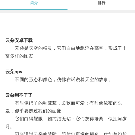
简介
排行
云朵安卓下载
云朵是天空的精灵，它们自由地飘浮在高空，形成了丰
富多样的图案。
云朵npv
不同的形态和颜色，仿佛在诉说着天空的故事。
云朵用不了了
有时像绵羊的毛茸茸，柔软而可爱；有时像浓密的头
发，似乎要拂过我们的面庞。
它们白得耀眼，如纯洁无玷；它们灰得沧桑，似江河岁
月。
阳光透过云朵的缝隙，照射出斑斓的颜色，犹如梦幻般