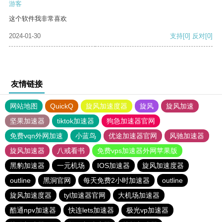
游客
这个软件我非常喜欢
2024-01-30
支持
[0]
反对
[0]
友情链接
网站地图
QuickQ
旋风加速度器
旋风
旋风加速
坚果加速器
tiktok加速器
狗急加速器官网
免费vqn外网加速
小蓝鸟
优途加速器官网
风驰加速器
旋风加速器
八戒看书
免费vps加速器外网苹果版
黑豹加速器
一元机场
IOS加速器
旋风加速度器
outline
黑洞官网
每天免费2小时加速器
outline
旋风加速度器
tyl加速器官网
大机场加速器
酷通npv加速器
快连lets加速器
极光vp加速器