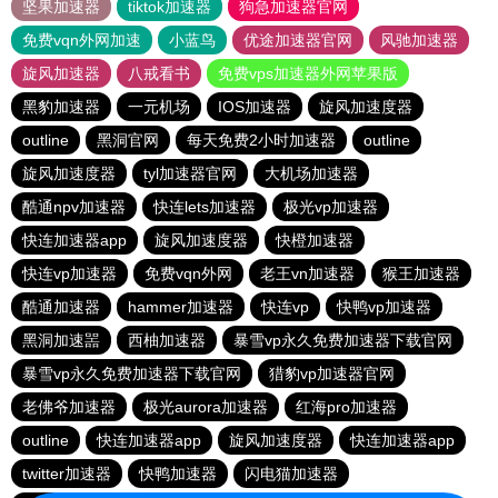
坚果加速器
tiktok加速器
狗急加速器官网
免费vqn外网加速
小蓝鸟
优途加速器官网
风驰加速器
旋风加速器
八戒看书
免费vps加速器外网苹果版
黑豹加速器
一元机场
IOS加速器
旋风加速度器
outline
黑洞官网
每天免费2小时加速器
outline
旋风加速度器
tyl加速器官网
大机场加速器
酷通npv加速器
快连lets加速器
极光vp加速器
快连加速器app
旋风加速度器
快橙加速器
快连vp加速器
免费vqn外网
老王vn加速器
猴王加速器
酷通加速器
hammer加速器
快连vp
快鸭vp加速器
黑洞加速噐
西柚加速器
暴雪vp永久免费加速器下载官网
暴雪vp永久免费加速器下载官网
猎豹vp加速器官网
老佛爷加速器
极光aurora加速器
红海pro加速器
outline
快连加速器app
旋风加速度器
快连加速器app
twitter加速器
快鸭加速器
闪电猫加速器