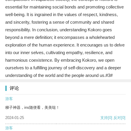
essential for maintaining social bonds and promoting collective
well-being. It is ingrained in the values of respect, kindness,
and sincerity, fostering a sense of community and shared
responsibility. In conclusion, understanding Kokoro goes
beyond a mere definition; it encompasses a wholehearted
exploration of the human experience. It encourages us to delve
into our inner selves, cultivating empathy, resilience, and
harmonious coexistence. By embracing Kokoro, we open
ourselves to a fulfilling journey of self-discovery and a deeper
understanding of the world and the people around us.#3#
评论
游客
梯子神器，ins随便看，美美哒！
2024-01-25
支持
[0]
反对
[0]
游客