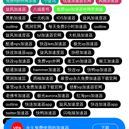
免费vqn外网加速
小蓝鸟
优途加速器官网
风驰加速器
旋风加速器
八戒看书
免费vps加速器外网苹果版
黑豹加速器
一元机场
IOS加速器
旋风加速度器
outline
黑洞官网
每天免费2小时加速器
outline
旋风加速度器
tyl加速器官网
大机场加速器
酷通npv加速器
快连lets加速器
极光vp加速器
快连加速器app
旋风加速度器
快橙加速器
快连vp加速器
免费vqn外网
老王vn加速器
猴王加速器
酷通加速器
hammer加速器
快连vp
快鸭vp加速器
黑洞加速噐
西柚加速器
暴雪vp永久免费加速器下载官网
暴雪vp永久免费加速器下载官网
猎豹vp加速器官网
老佛爷加速器
极光aurora加速器
红海pro加速器
outline
快连加速器app
旋风加速度器
快连加速器app
twitter加速器
快鸭加速器
闪电猫加速器
香蕉加速器vp官网
outline
永久免费使用的加速器
下载