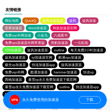
友情链接
网站地图
QuickQ
旋风加速度器
旋风
旋风加速
坚果加速器
tiktok加速器
狗急加速器官网
免费vqn外网加速
小蓝鸟
八戒看书
免费vps加速器外网苹果版
黑豹加速器
一元机场
IOS加速器
旋风加速度器
outline
每天免费2小时加速器
旋风加速度器
tyl加速器官网
酷通npv加速器
极光vp加速器
快连加速器app
旋风加速度器
免费vqn外网
酷通加速器
hammer加速器
快连vp
西柚加速器
暴雪vp永久免费加速器下载官网
暴雪vp永久免费加速器下载官网
outline
快连加速器app
快连加速器app
闪电猫加速器
outline
永久免费使用的加速器
下载
0.038012s
首页
安卓
苹果
排行
推荐