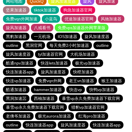
网站地图
QuickQ
旋风加速度器
旋风
旋风加速
坚果加速器
tiktok加速器
狗急加速器官网
免费vqn外网加速
小蓝鸟
优途加速器官网
风驰加速器
旋风加速器
八戒看书
免费vps加速器外网苹果版
黑豹加速器
一元机场
IOS加速器
旋风加速度器
outline
黑洞官网
每天免费2小时加速器
outline
旋风加速度器
tyl加速器官网
大机场加速器
酷通npv加速器
快连lets加速器
极光vp加速器
快连加速器app
旋风加速度器
快橙加速器
快连vp加速器
免费vqn外网
老王vn加速器
猴王加速器
酷通加速器
hammer加速器
快连vp
快鸭vp加速器
黑洞加速噐
西柚加速器
暴雪vp永久免费加速器下载官网
暴雪vp永久免费加速器下载官网
猎豹vp加速器官网
老佛爷加速器
极光aurora加速器
红海pro加速器
outline
快连加速器app
旋风加速度器
快连加速器app