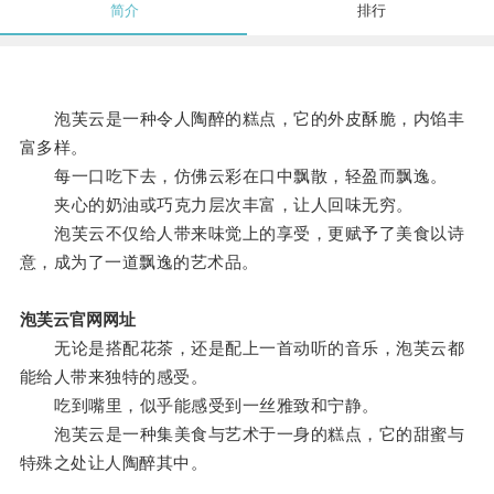
简介
排行
泡芙云是一种令人陶醉的糕点，它的外皮酥脆，内馅丰
富多样。
每一口吃下去，仿佛云彩在口中飘散，轻盈而飘逸。
夹心的奶油或巧克力层次丰富，让人回味无穷。
泡芙云不仅给人带来味觉上的享受，更赋予了美食以诗
意，成为了一道飘逸的艺术品。
泡芙云官网网址
无论是搭配花茶，还是配上一首动听的音乐，泡芙云都
能给人带来独特的感受。
吃到嘴里，似乎能感受到一丝雅致和宁静。
泡芙云是一种集美食与艺术于一身的糕点，它的甜蜜与
特殊之处让人陶醉其中。