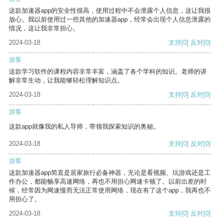
这款加速器app的安全性很高，使用过程中不会泄露个人信息，这让我很
放心。我以前使用过一些其他的加速器app，经常会出现个人信息泄露的
情况，这让我非常担心。
2024-03-18
支持
[0]
反对
[0]
游客
这款学习软件的课程内容非常丰富，涵盖了各个学科的知识。老师的讲
解非常生动，让我能够轻松理解知识点。
2024-03-18
支持
[0]
反对
[0]
游客
这款app就像我的私人导师，带领我探索知识的奥秘。
2024-03-18
支持
[0]
反对
[0]
游客
这款加速器app简直是居家旅行必备神器，无论是看视频、玩游戏还是工
作办公，都能畅享高速网络，再也不用担心网速卡顿了。以前出差的时
候，经常因为网速慢而无法正常使用网络，现在有了这个app，我再也不
用担心了。
2024-03-18
支持
[0]
反对
[0]